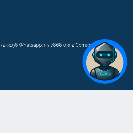
 5572-3196 Whatsapp: 55 7868 0352 Correo:
Armando
Asistente IA - Construcción en Acero